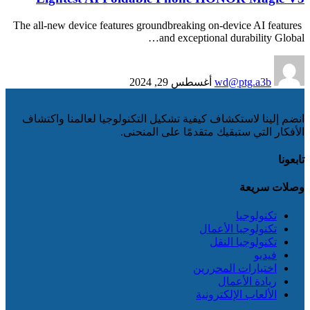
The all-new device features groundbreaking on-device AI features
and exceptional durability Global…
أغسطس 29, 2024
wd@ptg.a3b
انضم إلينا لاستكشاف كيفية تشكيل التكنولوجيا لعالمنا واكتشاف
الأفكار التي ستبقيك متقدمًا على المنحنى.
تابعونا
وصلات سريعة
تكنولوجيا
تكنولوجيا الأعمال
تكنولوجيا النقل
فيديو
اختيارات المحررين
ريادة الأعمال
الألعاب الإلكترونية