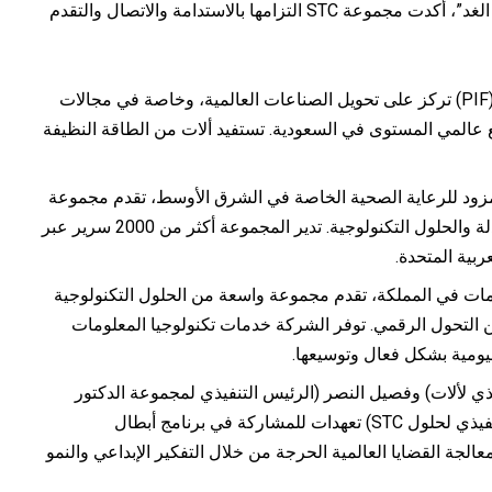
يحمل شعار “آفاق لا نهائية: الاستثمار اليوم، تشكيل الغد”، أكدت مجموعة STC التزامها بالاستدامة والاتصال والتقدم
شركة تابعة لصندوق الاستثمارات العامة (PIF) تركز على تحويل الصناعات العالمية، وخاصة في مجالات
ع عالمي المستوى في السعودية. تستفيد ألات من الطاقة النظيفة
زود للرعاية الصحية الخاصة في الشرق الأوسط، تقدم مجموعة
شاملة من خدمات الرعاية الصحية وعمليات الصيدلة والحلول التكنولوجية. تدير المجموعة أكثر من 2000 سرير عبر
مات في المملكة، تقدم مجموعة واسعة من الحلول التكنولوجية
ن التحول الرقمي. توفر الشركة خدمات تكنولوجيا المعلومات
يومية بشكل فعال وتوسيعها.
لتنفيذي لألات) وفصيل النصر (الرئيس التنفيذي لمجموعة الدكتور
سليمان الحبيب الطبية) وعمر النميني (الرئيس التنفيذي لحلول STC) تعهدات للمشاركة في برنامج أبطال
ة. يتماشى هذا البرنامج مع أهداف FII في معالجة القضايا العالمية الحرجة من خلال التفكير الإبداعي والنمو