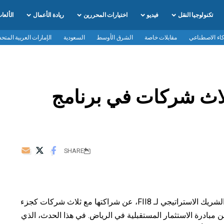
تكنولوجيا النقل
فيديو
اختيارات المحررين
ريادة الأعمال
الألعا
كاء الاصطناعي
مقابلات خاصة
الشرق الأوسط
السعودية
الإمارات العربية المتحد
ون مع ثلاث شركات في برنامج
SHARE
أعلنت مجموعة STC، الرائدة في تمكين الرقمية والشريك الاستراتيجي لـ FII8، عن شراكتها مع ثلاث شركات كجزء
ن مبادرة الاستثمار المستقبلية في الرياض. في هذا الحدث، الذي